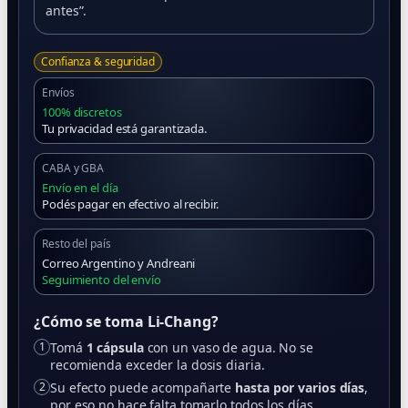
antes”.
Confianza & seguridad
Envíos
100% discretos
Tu privacidad está garantizada.
CABA y GBA
Envío en el día
Podés pagar en efectivo al recibir.
Resto del país
Correo Argentino y Andreani
Seguimiento del envío
¿Cómo se toma Li-Chang?
1
Tomá
1 cápsula
con un vaso de agua. No se
recomienda exceder la dosis diaria.
2
Su efecto puede acompañarte
hasta por varios días
,
por eso no hace falta tomarlo todos los días.