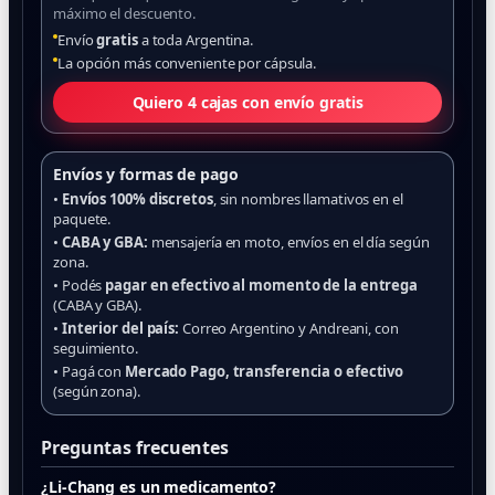
máximo el descuento.
Envío
gratis
a toda Argentina.
La opción más conveniente por cápsula.
Quiero 4 cajas con envío gratis
Envíos y formas de pago
•
Envíos 100% discretos
, sin nombres llamativos en el
paquete.
•
CABA y GBA:
mensajería en moto, envíos en el día según
zona.
• Podés
pagar en efectivo al momento de la entrega
(CABA y GBA).
•
Interior del país:
Correo Argentino y Andreani, con
seguimiento.
• Pagá con
Mercado Pago, transferencia o efectivo
(según zona).
Preguntas frecuentes
¿Li-Chang es un medicamento?