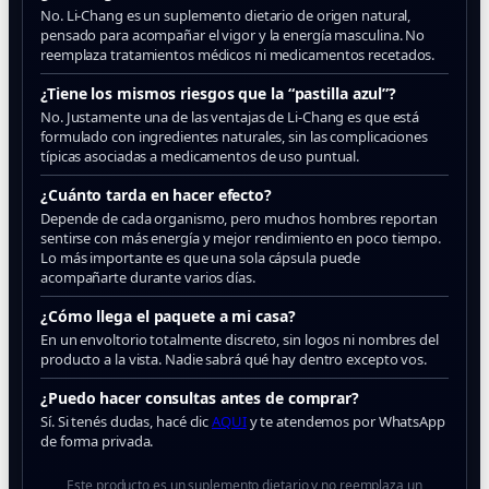
No. Li-Chang es un suplemento dietario de origen natural,
pensado para acompañar el vigor y la energía masculina. No
reemplaza tratamientos médicos ni medicamentos recetados.
¿Tiene los mismos riesgos que la “pastilla azul”?
No. Justamente una de las ventajas de Li-Chang es que está
formulado con ingredientes naturales, sin las complicaciones
típicas asociadas a medicamentos de uso puntual.
¿Cuánto tarda en hacer efecto?
Depende de cada organismo, pero muchos hombres reportan
sentirse con más energía y mejor rendimiento en poco tiempo.
Lo más importante es que una sola cápsula puede
acompañarte durante varios días.
¿Cómo llega el paquete a mi casa?
En un envoltorio totalmente discreto, sin logos ni nombres del
producto a la vista. Nadie sabrá qué hay dentro excepto vos.
¿Puedo hacer consultas antes de comprar?
Sí. Si tenés dudas, hacé clic
AQUI
y te atendemos por WhatsApp
de forma privada.
Este producto es un suplemento dietario y no reemplaza un