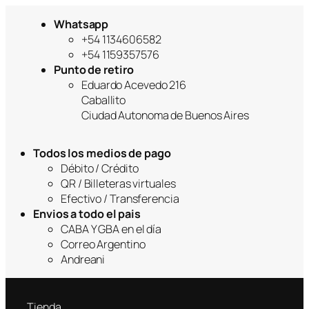
Whatsapp
+54 1134606582
+54 1159357576
Punto de retiro
Eduardo Acevedo 216
Caballito
Ciudad Autonoma de Buenos Aires
Todos los medios de pago
Débito / Crédito
QR / Billeteras virtuales
Efectivo / Transferencia
Envios a todo el pais
CABA Y GBA en el día
Correo Argentino
Andreani
Tienda