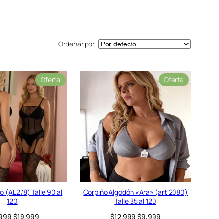
Ordenar por
P
P
Oferta
Oferta
r
r
o
o
d
d
u
u
c
c
t
t
o
o
e
e
n
n
o
o
f
f
e
e
 (AL278) Talle 90 al
Corpiño Algodón «Ara» (art 2080)
r
r
120
Talle 85 al 120
t
t
E
E
E
E
,999
$
19,999
$
12,999
$
9,999
a
a