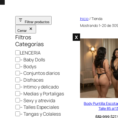
Saltar
al
Inicio
/ Tienda
contenido
Filtrar productos
Mostrando 1–20 de 309
Cerrar
Filtros
X
Categorías
C
LENCERIA
a
– Baby Dolls
t
– Bodys
e
– Conjuntos diarios
g
– Disfraces
o
– Intimo y delicado
r
– Medias y Portaligas
í
– Sexy y atrevida
a
Body Puntilla Escot
– Talles Especiales
Talle 85 al 1
– Tangas y Colaless
E
$
32,999
$
27