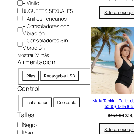
– Vinilo
l
p
JUGUETES SEXUALES
Seleccionar op
r
– Anillos Peneanos
e
– Consoladores con
c
i
Vibración
o
– Consoladores Sin
o
Vibración
r
i
Mostrar 23 más
Alimentacion
g
i
n
A
Pilas
Recargable USB
a
l
l
Control
i
e
r
m
C
a
Malla Tankini -Parte de
e
Inalambrico
Con cable
:
5065) Talle 105 
o
n
$
Talles
n
E
$
45,999
$
39
t
3
l
t
2
a
C
Negro
p
r
,
Seleccionar op
c
o
Rojo
r