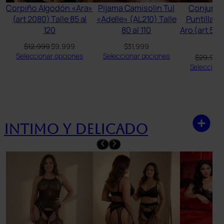
Corpiño Algodón «Ara»
Pijama Camisolin Tul
Conjunto
(art 2080) Talle 85 al
«Adelle» (AL210) Talle
Puntilla «
120
80 al 110
Aro (art 5102
1
El
El
$
12,999
$
9,999
$
31,999
precio
precio
Seleccionar opciones
Seleccionar opciones
$
29,999
original
actual
Selecciona
era:
es:
$12,999.
$9,999.
Intimo y delicado