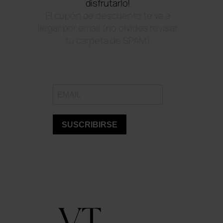
disfrutarlo!
El cupón de descuento te va a
llegar por email (no olvides revisar
tu carpeta de SPAM)
SUSCRIBIRSE