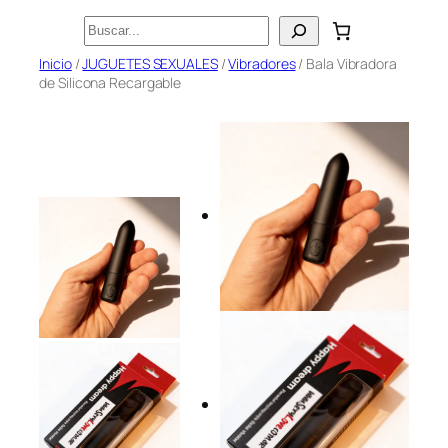
Saltar
Buscar
al
Inicio
/
JUGUETES SEXUALES
/
Vibradores
/ Bala Vibradora
contenido
de Silicona Recargable