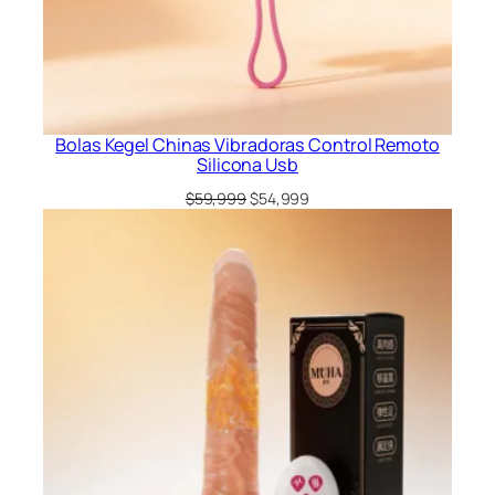
Bolas Kegel Chinas Vibradoras Control Remoto
Silicona Usb
El
El
$
59,999
$
54,999
precio
precio
original
actual
era:
es:
$59,999.
$54,999.