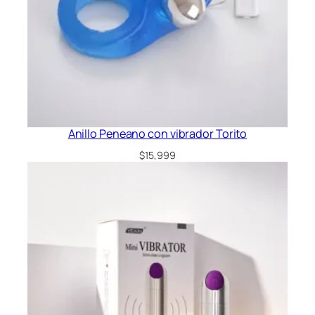
a
r
g
a
b
l
e
c
Anillo Peneano con vibrador Torito
a
n
$
15,999
t
i
d
a
d