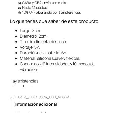
CABA y GBA envíos en el día.
Hasta 12 cuotas.
10% OFF abonando por transferencia.
Lo que tenés que saber de este producto
Largo: 8cm.
Diámetro: 2cm.
Tipo de alimentación: usb.
Voltaje: 5V.
Duración de la batería: 6h.
Material: silicona suave y flexible.
Cuenta con 10 intensidades y 10 modos de
vibración.
Hay existencias
B
−
+
a
SKU:
BALA_VIBRADORA_USB_NEGRA
l
a
Información adicional
V