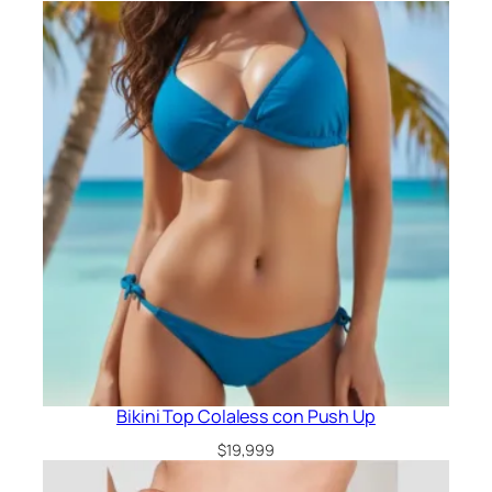
precio
precio
original
actual
era:
es:
$44,999.
$34,999.
Bikini Top Colaless con Push Up
$
19,999