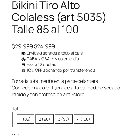
Bikini Tiro Alto
u
c
Colaless (art 5035)
t
o
Talle 85 al 100
e
n
o
f
E
E
$
29,999
$
24,999
e
l
l
Envíos discretos a todo el país.
r
CABA y GBA envíos en el día.
p
p
t
Hasta 12 cuotas.
a
r
r
10% OFF abonando por transferencia.
e
e
Forrada totalmente en la parte delantera.
c
c
Confeccionada en Lycra de alta calidad, de secado
i
i
rápido y con protección anti-cloro.
o
o
o
a
Talle
r
c
1 (85)
2 (90)
3 (95)
4 (100)
i
t
g
u