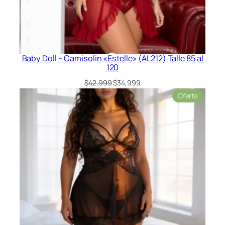
Baby Doll – Camisolin «Estelle» (AL212) Talle 85 al
120
El
El
$
42,999
$
34,999
precio
precio
Product
Oferta
original
actual
en
era:
es:
oferta
$42,999.
$34,999.