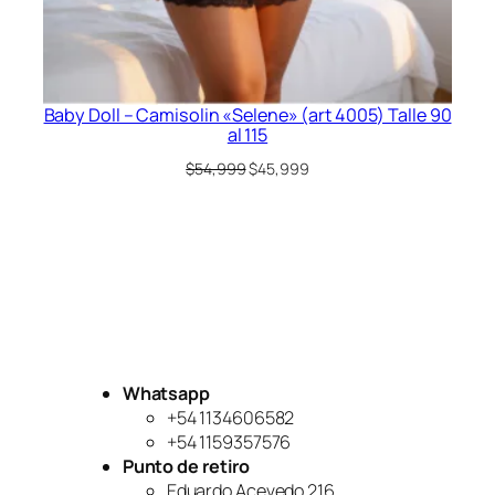
Baby Doll – Camisolin «Selene» (art 4005) Talle 90
al 115
El
El
$
54,999
$
45,999
precio
precio
original
actual
era:
es:
$54,999.
$45,999.
Whatsapp
+54 1134606582
+54 1159357576
Punto de retiro
Eduardo Acevedo 216