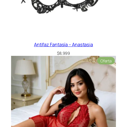
Antifaz Fantasía – Anastasia
$
8,999
Product
Oferta
en
oferta