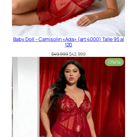
Baby Doll – Camisolin «Ada» (art 4000) Talle 95 al
120
El
El
$
49,999
$
42,999
precio
precio
Product
Oferta
original
actual
en
era:
es:
oferta
$49,999.
$42,999.