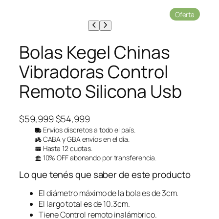
P
Oferta
r
o
d
Bolas Kegel Chinas
u
c
Vibradoras Control
t
o
Remoto Silicona Usb
e
n
o
f
E
E
$
59,999
$
54,999
e
l
l
Envíos discretos a todo el país.
r
CABA y GBA envíos en el día.
p
p
t
Hasta 12 cuotas.
a
r
r
10% OFF abonando por transferencia.
e
e
Lo que tenés que saber de este producto
c
c
i
i
El diámetro máximo de la bola es de 3cm.
o
o
El largo total es de 10.3cm.
Tiene Control remoto inalámbrico.
o
a