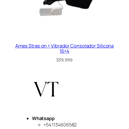
Arnes Strap on + Vibrador Consolador Silicona
16×4
$
39,999
Whatsapp
+54 1134606582