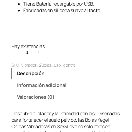
Tiene Batería recargable por USB.
r
c
Fabricadas en silicona suave al tacto.
i
t
g
u
i
a
n
l
a
e
Hay existencias
l
s
B
−
+
e
:
o
r
$
SKU:
Vibrador_2Bolas_usb_control
l
a
5
a
Descripción
s
:
4
K
Información adicional
$
,
e
5
9
Valoraciones (0)
g
9
9
e
,
9
l
Descubre el placer y la intimidad con las . Diseñadas
9
.
C
para fortalecer el suelo pélvico, las Bolas Kegel
9
h
Chinas Vibradoras de SexyLove no solo ofrecen
9
i