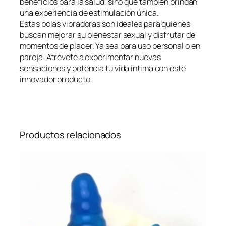
beneficios para la salud, sino que también brindan
n
.
una experiencia de estimulación única.
a
Estas bolas vibradoras son ideales para quienes
s
buscan mejorar su bienestar sexual y disfrutar de
V
momentos de placer. Ya sea para uso personal o en
i
pareja. Atrévete a experimentar nuevas
b
sensaciones y potencia tu vida íntima con este
r
innovador producto.
a
d
o
r
a
Productos relacionados
s
C
o
n
t
r
o
l