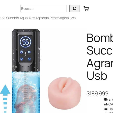
Buscar
ana Succión Agua Aire Agranda Pene Vagina Usb
Bomb
Succ
Agra
Usb
$
189,999
Env
CAB
Has