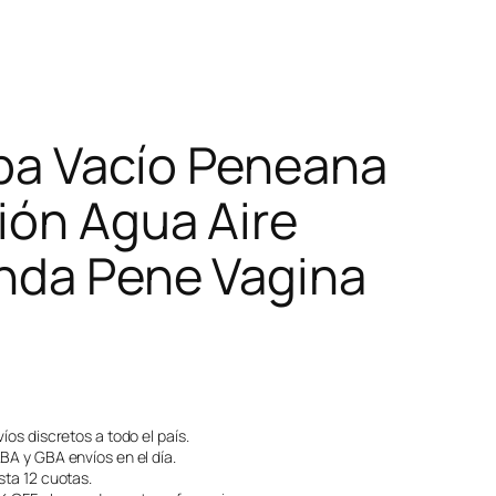
a Vacío Peneana
ión Agua Aire
nda Pene Vagina
íos discretos a todo el país.
A y GBA envíos en el día.
ta 12 cuotas.