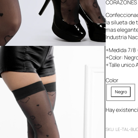
CORAZONES R
Confeccionada
la silueta de
mas elegante
Industria Na
+Medida 7/8 (
+Color: Negr
+Talle unico 
Color
Negro
Hay existenc
SKU:
LE-TAL-BU