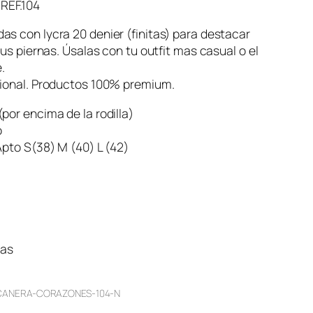
EF.104
s con lycra 20 denier (finitas) para destacar
 tus piernas. Úsalas con tu outfit mas casual o el
.
cional. Productos 100% premium.
por encima de la rodilla)
o
Apto S(38) M (40) L (42)
ias
CANERA-CORAZONES-104-N