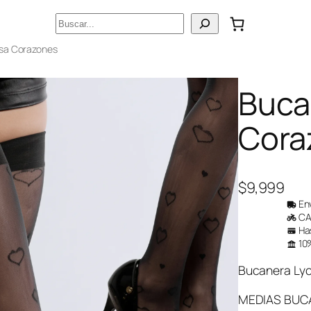
Buscar
isa Corazones
Buca
Cora
$
9,999
Env
CAB
Has
10%
Bucanera Lyc
MEDIAS BUC