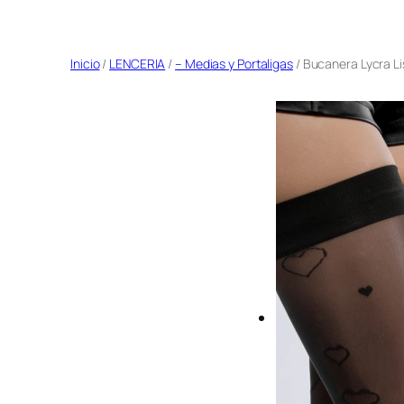
Saltar
al
Inicio
/
LENCERIA
/
– Medias y Portaligas
/ Bucanera Lycra L
contenido