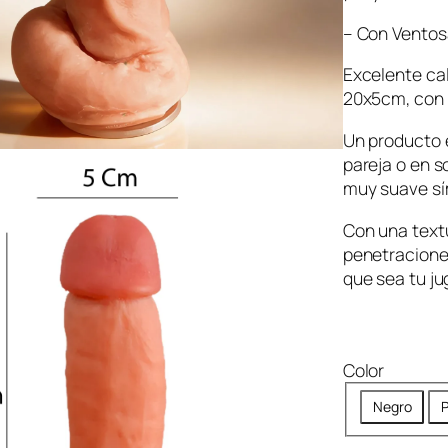
– Con Ventos
Excelente cal
20x5cm, con v
Un producto e
pareja o en s
muy suave sími
Con una textu
penetraciones
que sea tu ju
Color
Negro
P