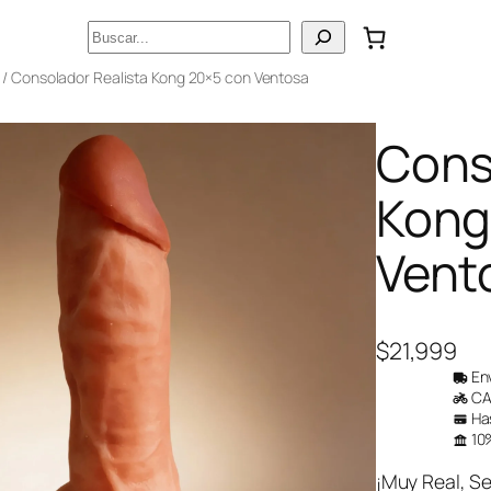
Buscar
/ Consolador Realista Kong 20×5 con Ventosa
Cons
Kong
Vent
$
21,999
Env
CAB
Has
10%
¡Muy Real, Se