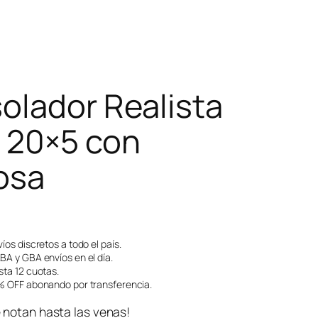
olador Realista
 20×5 con
osa
íos discretos a todo el país.
A y GBA envíos en el día.
ta 12 cuotas.
 OFF abonando por transferencia.
 notan hasta las venas!