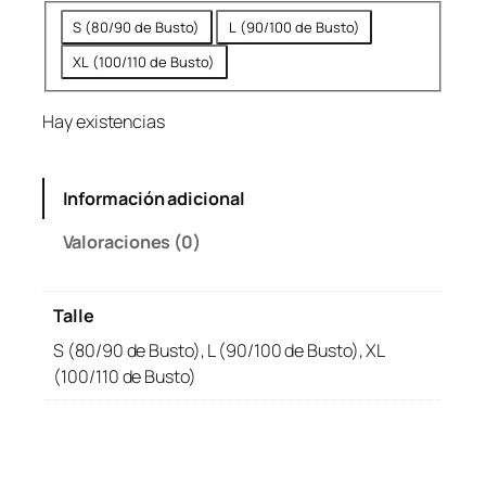
n
l
S (80/90 de Busto)
L (90/100 de Busto)
a
e
XL (100/110 de Busto)
l
s
e
:
Hay existencias
r
$
a
2
:
9
Información adicional
$
,
3
9
Valoraciones (0)
6
9
,
9
Talle
9
.
9
S (80/90 de Busto), L (90/100 de Busto), XL
9
(100/110 de Busto)
.