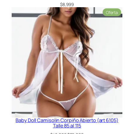
$
8,999
Product
Oferta
en
oferta
Baby Doll Camisolin Corpiño Abierto (art 6105)
Talle 85 al 115