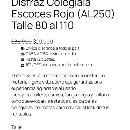
Disfraz Colegiala
u
c
Escoces Rojo (AL250)
t
o
Talle 80 al 110
e
n
o
f
E
E
$
36,999
$
29,999
e
l
l
Envíos discretos a todo el país.
r
CABA y GBA envíos en el día.
p
p
t
Hasta 12 cuotas.
a
r
r
10% OFF abonando por transferencia.
e
e
El disfraz está confeccionado en poliéster, un
c
c
material ligero y duradero que garantiza una
i
i
experiencia agradable al usarlo.
o
o
Incluye la pollera, camisa, tanga negra y collar a
o
a
tono que evocan la estética clásica de las
r
c
colegialas, perfectas para recrear el look de tus
i
t
fantasías.
g
u
Talle
i
a