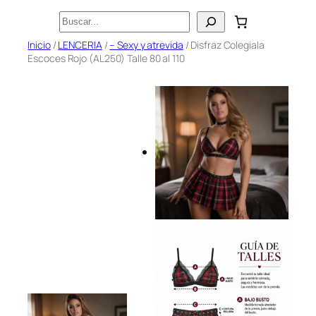
Saltar
Buscar
al
Inicio
/
LENCERIA
/
– Sexy y atrevida
/ Disfraz Colegiala
contenido
Escoces Rojo (AL250) Talle 80 al 110