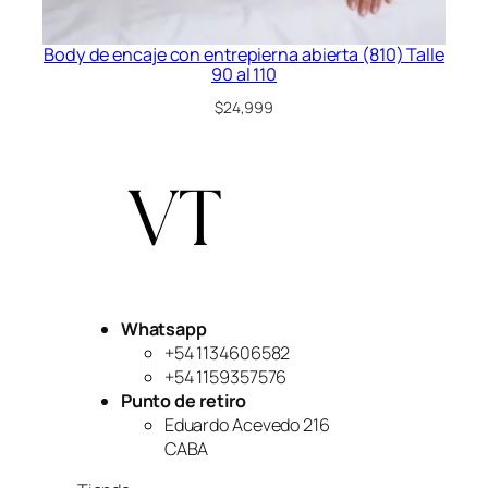
Body de encaje con entrepierna abierta (810) Talle
90 al 110
$
24,999
Whatsapp
+54 1134606582
+54 1159357576
Punto de retiro
Eduardo Acevedo 216
CABA