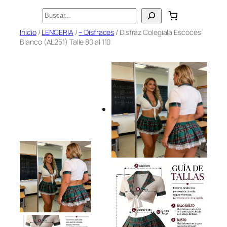
Saltar
Buscar
al
Inicio
/
LENCERIA
/
– Disfraces
/ Disfraz Colegiala Escoces
contenido
Blanco (AL251) Talle 80 al 110