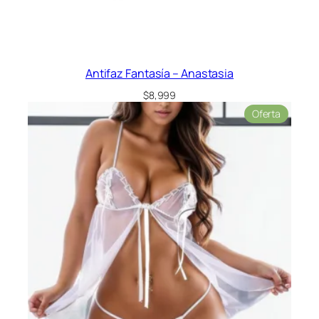
Antifaz Fantasía – Anastasia
$
8,999
Product
Oferta
en
oferta