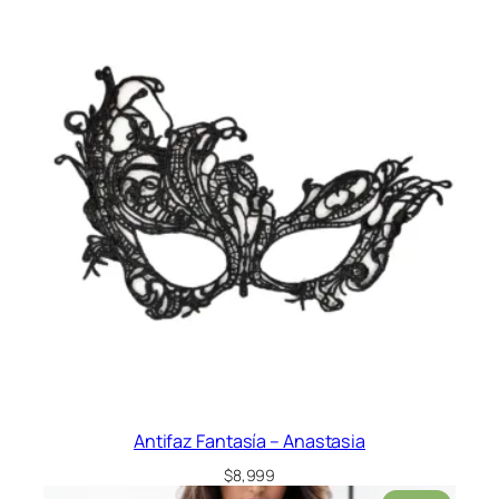
Antifaz Fantasía – Anastasia
$
8,999