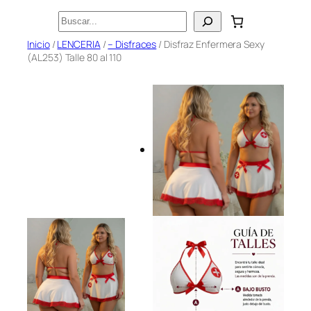
Saltar
Buscar
al
Inicio
/
LENCERIA
/
– Disfraces
/ Disfraz Enfermera Sexy
contenido
(AL253) Talle 80 al 110