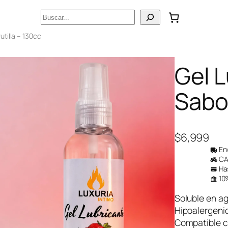
Buscar
utilla – 130cc
Gel L
Sabor
$
6,999
Env
CAB
Has
10%
Soluble en agu
Hipoalergeni
Compatible co