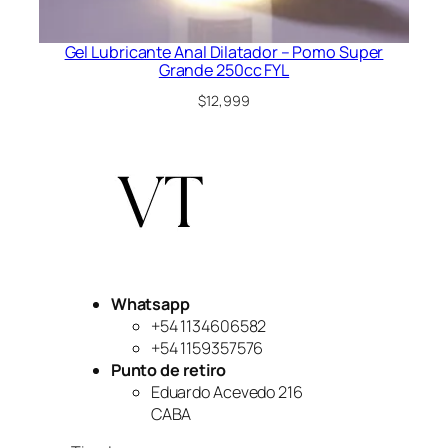
Gel Lubricante Anal Dilatador – Pomo Super
Grande 250cc FYL
$
12,999
Whatsapp
+54 1134606582
+54 1159357576
Punto de retiro
Eduardo Acevedo 216
CABA