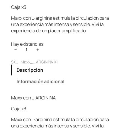
Caja x3
Maxx con L-arginina estimula la circulación para
una experiencia más intensa y sensible. Viví la
experiencia de un placer amplificado.
Hay existencias
M
−
+
a
SKU:
Maxx_L-ARGININA X1
x
x
Descripción
c
o
Información adicional
n
L
Maxx con L-ARGININA
-
a
Caja x3
r
g
Maxx con L-arginina estimula la circulación para
i
una experiencia más intensa y sensible. Viví la