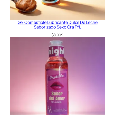
t
i
v
o
Gel Comestible Lubricante Dulce De Leche
s
Saborizado Sexo Ora FYL
c
a
$
8,999
n
t
i
d
a
d