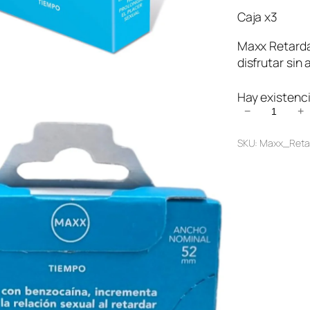
Caja x3
Maxx Retarda
disfrutar sin 
Hay existenc
M
−
+
a
SKU:
Maxx_Retar
x
x
R
e
t
a
r
d
a
n