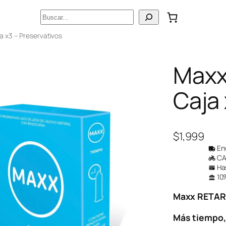
Buscar
a x3 – Preservativos
Maxx
Caja 
$
1,999
Env
CAB
Has
10%
Maxx RETA
Más tiempo,