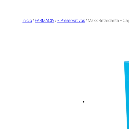
Saltar
al
Inicio
/
FARMACIA
/
– Preservativos
/ Maxx Retardante – Caj
contenido