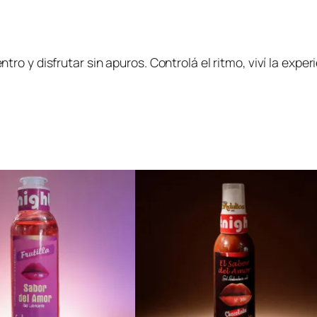
i
v
o
s
o y disfrutar sin apuros. Controlá el ritmo, viví la experi
c
a
n
t
i
d
a
d