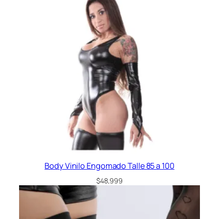
era:
es:
$32,999.
$27,999.
Body Vinilo Engomado Talle 85 a 100
$
48,999