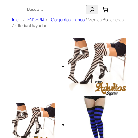
Saltar
Buscar
al
Inicio
/
LENCERIA
/
– Conjuntos diarios
/ Medias Bucaneras
contenido
Anilladas Rayadas