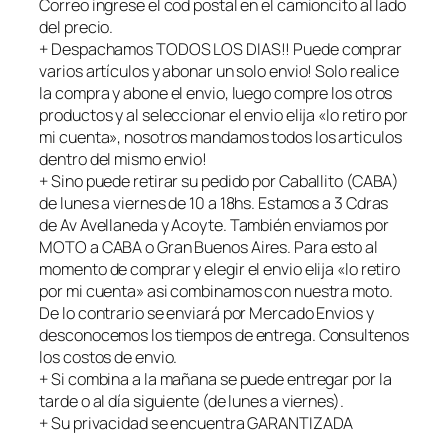
n
Correo ingrese el cod postal en el camioncito al lado
c
del precio.
a
+ Despachamos TODOS LOS DIAS!! Puede comprar
n
varios artículos y abonar un solo envio! Solo realice
t
la compra y abone el envio, luego compre los otros
i
productos y al seleccionar el envio elija «lo retiro por
d
mi cuenta», nosotros mandamos todos los articulos
a
dentro del mismo envio!
d
+ Sino puede retirar su pedido por Caballito (CABA)
de lunes a viernes de 10 a 18hs. Estamos a 3 Cdras
de Av Avellaneda y Acoyte. También enviamos por
MOTO a CABA o Gran Buenos Aires. Para esto al
momento de comprar y elegir el envio elija «lo retiro
por mi cuenta» asi combinamos con nuestra moto.
De lo contrario se enviará por Mercado Envios y
desconocemos los tiempos de entrega. Consultenos
los costos de envio.
+ Si combina a la mañana se puede entregar por la
tarde o al día siguiente (de lunes a viernes).
+ Su privacidad se encuentra GARANTIZADA