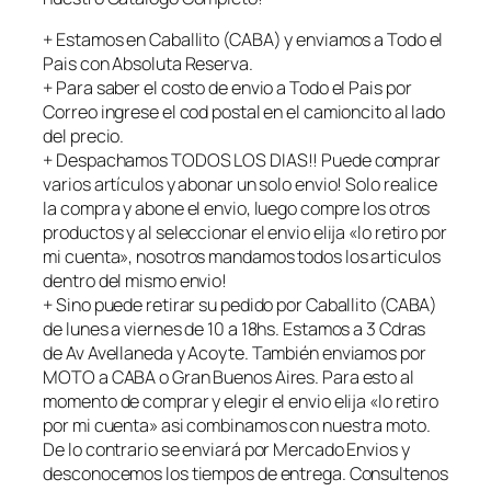
+ Estamos en Caballito (CABA) y enviamos a Todo el
Pais con Absoluta Reserva.
+ Para saber el costo de envio a Todo el Pais por
Correo ingrese el cod postal en el camioncito al lado
del precio.
+ Despachamos TODOS LOS DIAS!! Puede comprar
varios artículos y abonar un solo envio! Solo realice
la compra y abone el envio, luego compre los otros
productos y al seleccionar el envio elija «lo retiro por
mi cuenta», nosotros mandamos todos los articulos
dentro del mismo envio!
+ Sino puede retirar su pedido por Caballito (CABA)
de lunes a viernes de 10 a 18hs. Estamos a 3 Cdras
de Av Avellaneda y Acoyte. También enviamos por
MOTO a CABA o Gran Buenos Aires. Para esto al
momento de comprar y elegir el envio elija «lo retiro
por mi cuenta» asi combinamos con nuestra moto.
De lo contrario se enviará por Mercado Envios y
desconocemos los tiempos de entrega. Consultenos