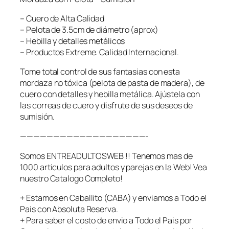
n
P
– Cuero de Alta Calidad
e
– Pelota de 3.5cm de diámetro (aprox)
l
– Hebilla y detalles metálicos
o
– Productos Extreme. Calidad Internacional.
t
Tome total control de sus fantasias con esta
a
mordaza no tóxica (pelota de pasta de madera), de
–
cuero con detalles y hebilla metálica. Ajústela con
S
las correas de cuero y disfrute de sus deseos de
a
sumisión.
d
o
———————————————————-
–
S
Somos ENTREADULTOSWEB !! Tenemos mas de
u
1000 articulos para adultos y parejas en la Web! Vea
m
nuestro Catalogo Completo!
i
s
+ Estamos en Caballito (CABA) y enviamos a Todo el
i
Pais con Absoluta Reserva.
o
+ Para saber el costo de envio a Todo el Pais por