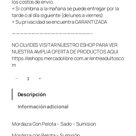
los costos de envio.
+ Si combina a la mañana se puede entregar por la
tarde o al día siguiente (de lunes a viernes).
+ Su privacidad se encuentra GARANTIZADA
————————————————————–
NO OLVIDES VISITAR NUESTRO ESHOP PARA VER
NUESTRA AMPLIA OFERTA DE PRODUCTOS AQUI
https://eshops.mercadolibre.com.ar/entreadultosco
m
M
−
+
o
r
Descripción
d
a
Información adicional
z
a
Mordaza Con Pelota – Sado – Sumision
C
o
Mordaza con Pelota – Sumisión