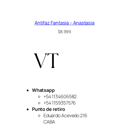
Antifaz Fantasía – Anastasia
$
8,999
Whatsapp
+54 1134606582
+54 1159357576
Punto de retiro
Eduardo Acevedo 216
CABA