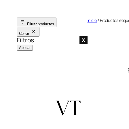
Saltar
al
Inicio
/ Productos etiqu
contenido
Filtrar productos
Cerrar
Filtros
X
Aplicar