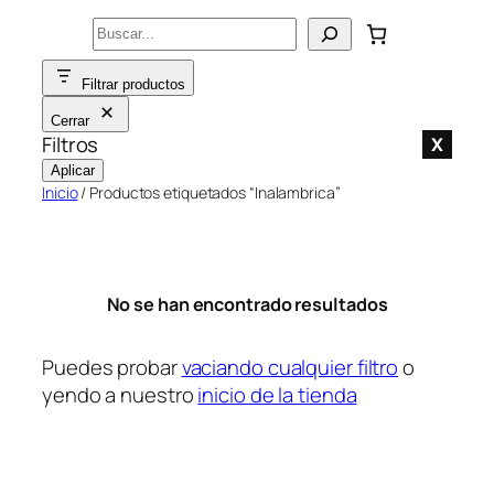
Saltar
Buscar
al
contenido
Filtrar productos
Cerrar
Filtros
X
Aplicar
Inicio
/ Productos etiquetados “Inalambrica”
No se han encontrado resultados
Puedes probar
vaciando cualquier filtro
o
yendo a nuestro
inicio de la tienda