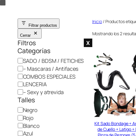
Saltar
al
Inicio
/ Productos etiq
contenido
Filtrar productos
Mostrando los 2 result
Cerrar
Filtros
X
Categorías
C
SADO / BDSM / FETICHES
a
– Mascaras / Antifaces
t
COMBOS ESPECIALES
e
LENCERIA
g
– Sexy y atrevida
o
Talles
r
C
Negro
í
o
Rojo
a
l
Kit Sado Bondage + A
Blanco
de Cuello + Latigo 
o
Azul
Pinza de Pezones (5 