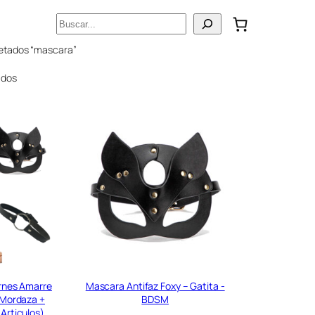
Buscar
uetados “mascara”
ados
rnes Amarre
Mascara Antifaz Foxy – Gatita -
+ Mordaza +
BDSM
Articulos)