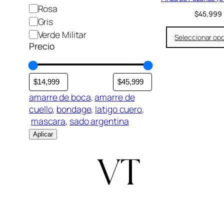
r
Rosa
$
45,999
Gris
Verde Militar
Seleccionar op
Precio
amarre de boca
, 
amarre de
cuello
, 
bondage
, 
latigo cuero
,
mascara
, 
sado argentina
Aplicar