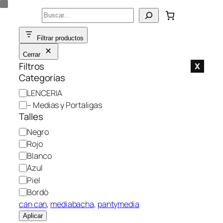
Saltar
Buscar
al
contenido
Filtrar productos
Cerrar
Filtros
X
Categorías
C
LENCERIA
a
– Medias y Portaligas
t
Talles
e
C
Negro
g
o
Rojo
o
l
Blanco
r
o
Azul
í
r
Piel
a
Bordò
can can
, 
mediabacha
, 
pantymedia
Aplicar