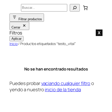
Saltar
Buscar
al
contenido
Filtrar productos
Cerrar
Filtros
X
Aplicar
Inicio
/ Productos etiquetados “testo_vital”
No se han encontrado resultados
Puedes probar
vaciando cualquier filtro
o
yendo a nuestro
inicio de la tienda