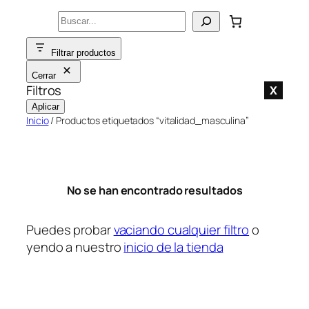
Saltar
Buscar
al
contenido
Filtrar productos
Cerrar
Filtros
X
Aplicar
Inicio
/ Productos etiquetados “vitalidad_masculina”
No se han encontrado resultados
Puedes probar
vaciando cualquier filtro
o
yendo a nuestro
inicio de la tienda