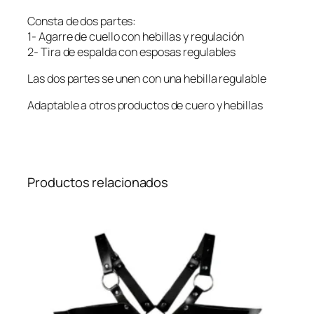
a
Consta de dos partes:
l
1- Agarre de cuello con hebillas y regulación
d
2- Tira de espalda con esposas regulables
a
d
Las dos partes se unen con una hebilla regulable
e
C
Adaptable a otros productos de cuero y hebillas
u
e
r
o
–
Productos relacionados
E
s
p
o
s
a
s
c