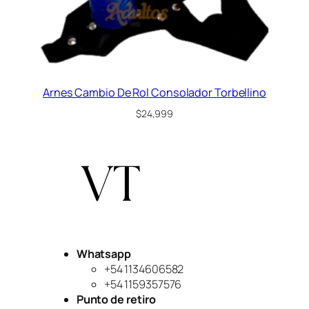
Arnes Cambio De Rol Consolador Torbellino
$
24,999
Whatsapp
+54 1134606582
+54 1159357576
Punto de retiro