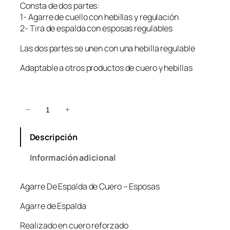
Consta de dos partes:
1- Agarre de cuello con hebillas y regulación
2- Tira de espalda con esposas regulables
Las dos partes se unen con una hebilla regulable
Adaptable a otros productos de cuero y hebillas
A
−
+
g
a
Descripción
r
r
Información adicional
e
D
Agarre De Espalda de Cuero – Esposas
e
E
Agarre de Espalda
s
p
Realizado en cuero reforzado