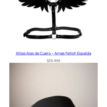
a
n
t
i
d
a
d
Alitas Alas de Cuero – Arnes Fetish Espalda
$
29,999