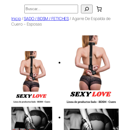
Saltar
Buscar
al
Inicio
/
SADO / BDSM / FETICHES
/ Agarre De Espalda de
contenido
Cuero – Esposas