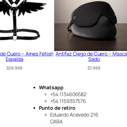
 de Cuero – Arnes Fetish
Antifaz Ciego de Cuero – Masc
Espalda
Sado
$
29,999
$
7,999
Whatsapp
+54 1134606582
+54 1159357576
Punto de retiro
Eduardo Acevedo 216
CABA