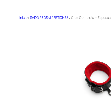
Saltar
al
Inicio
/
SADO / BDSM / FETICHES
/ Cruz Completa – Esposas
contenido