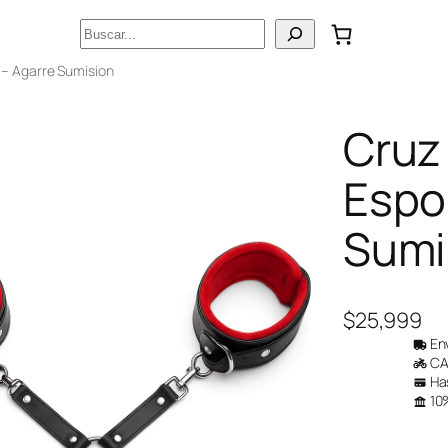
Buscar
 – Agarre Sumision
Cruz
Espo
Sumi
$
25,999
Env
CAB
Has
10%