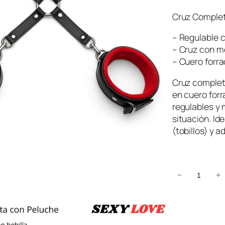
Cruz Comple
– Regulable c
– Cruz con m
– Cuero forra
Cruz complet
en cuero forr
regulables y
situación. Id
(tobillos) y a
C
−
+
r
u
z
C