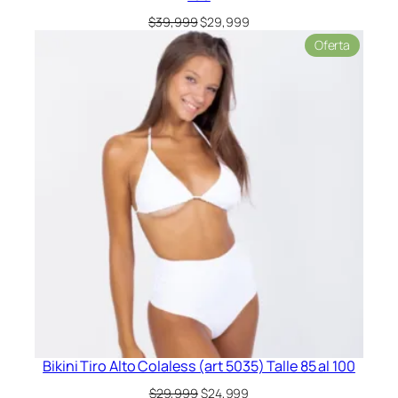
El
El
$
39,999
$
29,999
precio
precio
Product
Oferta
original
actual
en
era:
es:
oferta
$39,999.
$29,999.
Bikini Tiro Alto Colaless (art 5035) Talle 85 al 100
El
El
$
29,999
$
24,999