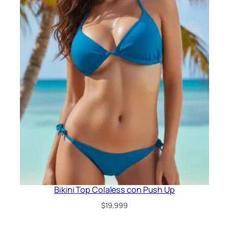
precio
precio
original
actual
era:
es:
$44,999.
$34,999.
Bikini Top Colaless con Push Up
$
19,999