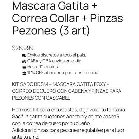
Mascara Gatita +
Correa Collar + Pinzas
Pezones (3 art)
$
28,999
Envíos discretos a todo el país.
CABA y GBA envíos en el día.
Hasta 12 cuotas.
10% OFF abonando por transferencia.
KIT SADO BDSM – MASCARA GATITA FOXY –
CORREO DE CUERO CON CADENA Y PINZAS PARA
PEZONES CON CASCABEL
Hermoso Kit para entusiastas, deja volar tu fantasía.
Sacá la gatita que tenes adentro y dejate paseaR
con la correa de cuero por tu dueño.
Adicional pinzas para pezones regulables para lucir
ante tu amo.