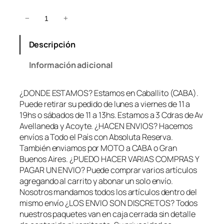
K
−
+
i
t
Descripción
S
a
Información adicional
d
o
¿DONDE ESTAMOS? Estamos en Caballito (CABA).
B
Puede retirar su pedido de lunes a viernes de 11 a
o
19hs o sábados de 11 a 13hs. Estamos a 3 Cdras de Av
n
Avellaneda y Acoyte. ¿HACEN ENVIOS? Hacemos
d
envíos a Todo el País con Absoluta Reserva.
a
También enviamos por MOTO a CABA o Gran
g
Buenos Aires. ¿PUEDO HACER VARIAS COMPRAS Y
e
PAGAR UN ENVIO? Puede comprar varios artículos
+
agregando al carrito y abonar un solo envío.
M
Nosotros mandamos todos los artículos dentro del
a
mismo envío ¿LOS ENVIO SON DISCRETOS? Todos
s
nuestros paquetes van en caja cerrada sin detalle
c