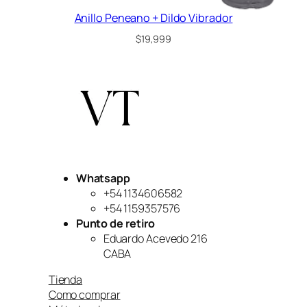
Anillo Peneano + Dildo Vibrador
$
19,999
Whatsapp
+54 1134606582
+54 1159357576
Punto de retiro
Eduardo Acevedo 216
CABA
Tienda
Como comprar