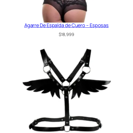
)
c
a
n
Agarre De Espalda de Cuero – Esposas
t
$
18,999
i
d
a
d