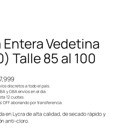
a Entera Vedetina
) Talle 85 al 100
E
7,999
l
íos discretos a todo el país.
A y GBA envíos en el día.
p
ta 12 cuotas.
 OFF abonando por transferencia.
r
e
 en Lycra de alta calidad, de secado rápido y
c
n anti-cloro.
i