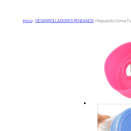
Saltar
al
Inicio
/
DESARROLLADORES PENEANOS
/ Repuesto Goma Fu
contenido