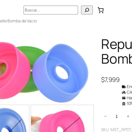
Buscar
elle Bomba de Vacio
Repu
Bomb
$
7,999
Env
CAB
Has
10%
R
−
+
e
SKU:
MST_RPST
p