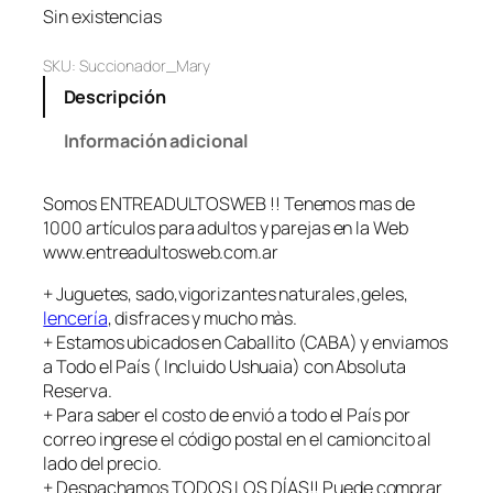
Sin existencias
SKU:
Succionador_Mary
Descripción
Información adicional
Somos ENTREADULTOSWEB !! Tenemos mas de
1000 artículos para adultos y parejas en la Web
www.entreadultosweb.com.ar
+ Juguetes, sado,vigorizantes naturales ,geles,
lencería
, disfraces y mucho màs.
+ Estamos ubicados en Caballito (CABA) y enviamos
a Todo el País ( Incluido Ushuaia) con Absoluta
Reserva.
+ Para saber el costo de envió a todo el País por
correo ingrese el código postal en el camioncito al
lado del precio.
+ Despachamos TODOS LOS DÍAS!! Puede comprar