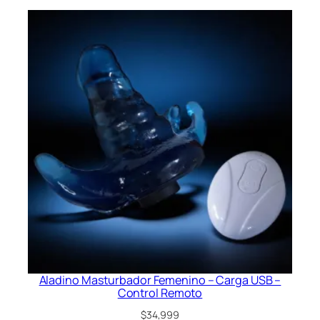
Aladino Masturbador Femenino – Carga USB –
Control Remoto
$
34,999