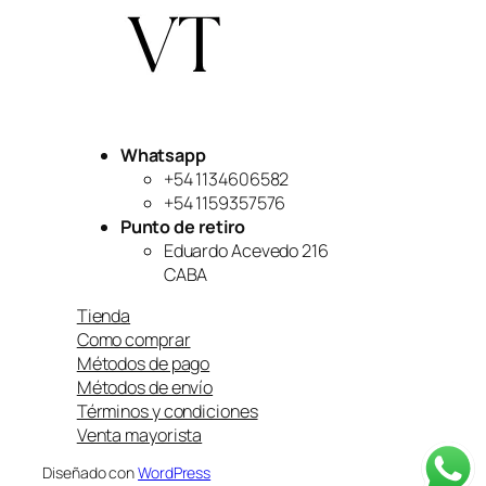
$299,999.
$249,999.
Whatsapp
+54 1134606582
+54 1159357576
Punto de retiro
Eduardo Acevedo 216
CABA
Tienda
Como comprar
Métodos de pago
Métodos de envío
Términos y condiciones
Venta mayorista
Diseñado con
WordPress