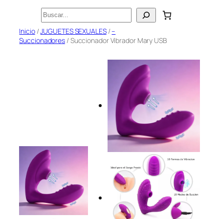
Saltar
Buscar
al
Inicio
/
JUGUETES SEXUALES
/
–
contenido
Succionadores
/ Succionador Vibrador Mary USB