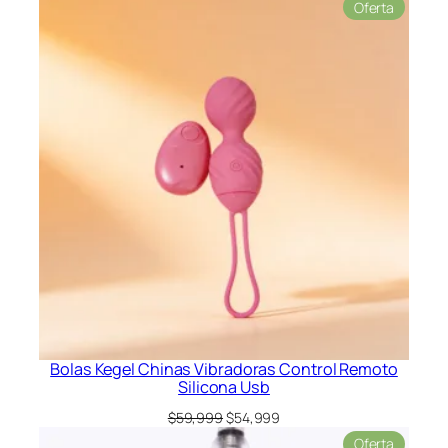
Product
Oferta
en
oferta
Bolas Kegel Chinas Vibradoras Control Remoto
Silicona Usb
El
El
$
59,999
$
54,999
precio
precio
Product
Oferta