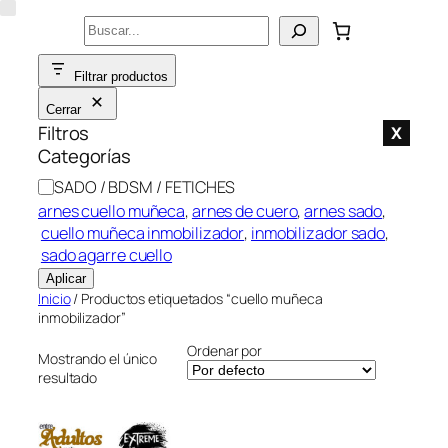
Saltar
Buscar
al
contenido
Filtrar productos
Cerrar
Filtros
X
Categorías
C
SADO / BDSM / FETICHES
a
arnes cuello muñeca
, 
arnes de cuero
, 
arnes sado
,
t
cuello muñeca inmobilizador
, 
inmobilizador sado
,
e
sado agarre cuello
g
Aplicar
o
Inicio
/ Productos etiquetados “cuello muñeca
r
inmobilizador”
í
Ordenar por
Mostrando el único
a
resultado