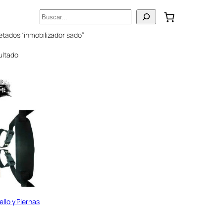
Buscar
etados “inmobilizador sado”
ultado
llo y Piernas