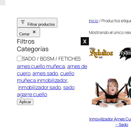
Saltar
al
Inicio
/ Productos etiqu
contenido
Filtrar productos
Mostrando el único res
Cerrar
Filtros
X
Categorías
C
SADO / BDSM / FETICHES
a
arnes cuello muñeca
, 
arnes de
t
cuero
, 
arnes sado
, 
cuello
e
muñeca inmobilizador
,
g
inmobilizador sado
, 
sado
o
agarre cuello
r
Aplicar
í
a
Inmovilizador Arnes Cue
– Sado