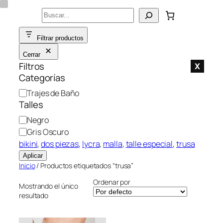
Saltar
Buscar
al
contenido
Filtrar productos
Cerrar
Filtros
X
Categorías
C
Trajes de Baño
a
Talles
t
C
Negro
e
o
Gris Oscuro
g
l
bikini
, 
dos piezas
, 
lycra
, 
malla
, 
talle especial
, 
trusa
o
o
Aplicar
r
r
Inicio
/ Productos etiquetados “trusa”
í
a
Ordenar por
Mostrando el único
resultado