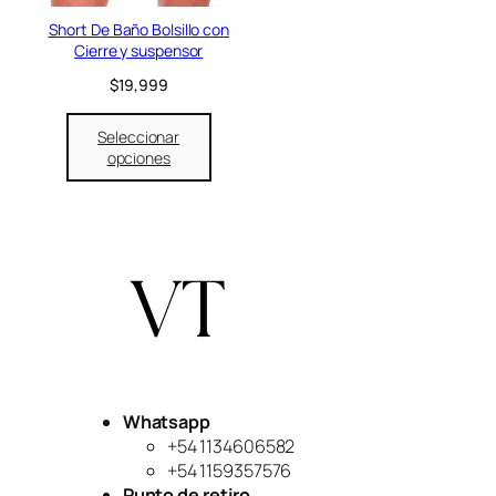
l
s
e
:
Short De Baño Bolsillo con
r
$
Cierre y suspensor
a
3
$
19,999
:
7
$
,
4
9
Seleccionar
7
9
opciones
,
9
9
.
9
9
.
Whatsapp
+54 1134606582
+54 1159357576
Punto de retiro