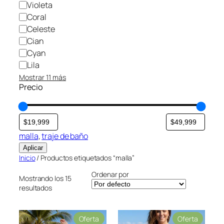
Violeta
Coral
Celeste
Cian
Cyan
Lila
Mostrar 11 más
Precio
malla
, 
traje de baño
Aplicar
Inicio
/ Productos etiquetados “malla”
Ordenar por
Mostrando los 15
resultados
P
P
Oferta
Oferta