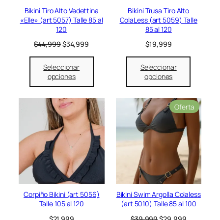
n
r
$
e
:
Bikini Tiro Alto Vedettina
Bikini Trusa Tiro Alto
o
a
4
r
$
«Elle» (art 5057) Talle 85 al
ColaLess (art 5059) Talle
f
:
4
a
4
120
85 al 120
e
$
,
:
2
r
E
E
$
44,999
$
34,999
$
19,999
5
9
$
,
t
l
l
4
9
5
9
a
p
p
,
9
4
9
Seleccionar
Seleccionar
r
r
9
.
,
9
opciones
opciones
e
e
9
9
.
c
c
9
9
i
i
.
9
P
Oferta
o
o
.
r
o
a
o
r
c
d
i
t
u
g
u
c
i
a
t
n
l
o
a
e
e
l
s
n
e
:
Corpiño Bikini (art 5056)
Bikini Swim Argolla Colaless
o
r
$
Talle 105 al 120
(art 5010) Talle 85 al 100
f
a
3
e
E
E
$
21,999
$
39,999
$
29,999