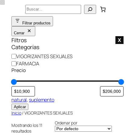
Saltar
Buscar
al
contenido
Filtrar productos
Cerrar
Filtros
X
Categorías
C
VIGORIZANTES SEXUALES
a
FARMACIA
t
Precio
e
g
o
r
natural
, 
suplemento
í
Aplicar
a
Inicio
/ VIGORIZANTES SEXUALES
Ordenar por
Mostrando los 11
resultados