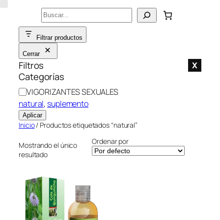
Saltar
Buscar
al
contenido
Filtrar productos
Cerrar
Filtros
X
Categorías
C
VIGORIZANTES SEXUALES
a
natural
, 
suplemento
t
Aplicar
e
Inicio
/ Productos etiquetados “natural”
g
Ordenar por
o
Mostrando el único
resultado
r
í
a