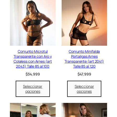
.
Conjunto Microtul
Conjunto Minifalda
Transparente con Aro y
Portaligas Arnes
Colaless con Arnes (art
Transparente (art 2041)
2043) Talle 85 al 100
Talle 85 al 120
$
34,999
$
47,999
Seleccionar
Seleccionar
opciones
opciones