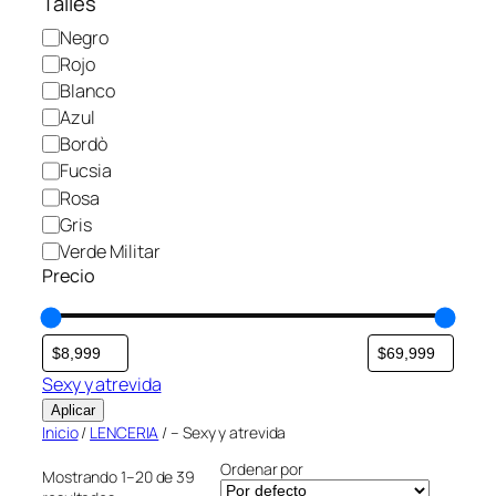
Talles
C
Negro
o
Rojo
l
Blanco
o
Azul
r
Bordò
Fucsia
Rosa
Gris
Verde Militar
Precio
Sexy y atrevida
Aplicar
Inicio
/
LENCERIA
/ – Sexy y atrevida
Ordenar por
Mostrando 1–20 de 39