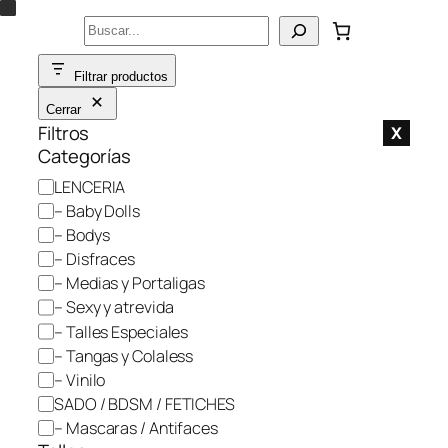
Saltar
Buscar
al
contenido
Filtrar productos
Cerrar
Filtros
X
Categorías
C
LENCERIA
a
– Baby Dolls
t
– Bodys
e
– Disfraces
g
– Medias y Portaligas
o
– Sexy y atrevida
r
– Talles Especiales
í
– Tangas y Colaless
a
– Vinilo
SADO / BDSM / FETICHES
– Mascaras / Antifaces