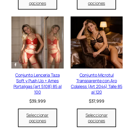
r
r
,
9
opciones
opciones
e
e
9
.
c
c
9
i
i
9
o
o
.
o
a
r
c
i
t
g
u
i
a
n
l
a
e
l
s
e
:
Conjunto Lenceria Taza
Conjunto Microtul
r
$
Soft y Push Up + Arnes
Transparente con Aro
a
1
Portaligas (art 5108) 85 al
Colaless (Art 2044) Talle 85
:
9
100
al 120
$
,
$
39,999
$
37,999
2
9
4
9
,
9
Seleccionar
Seleccionar
9
.
opciones
opciones
9
9