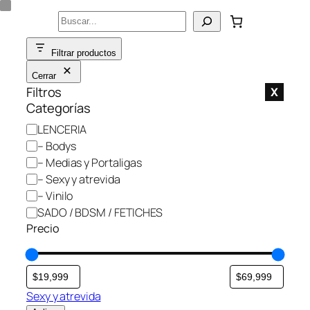
Saltar
Buscar
al
contenido
Filtrar productos
Cerrar
Filtros
X
Categorías
C
LENCERIA
a
– Bodys
t
– Medias y Portaligas
e
– Sexy y atrevida
g
– Vinilo
o
SADO / BDSM / FETICHES
r
Precio
í
a
Sexy y atrevida