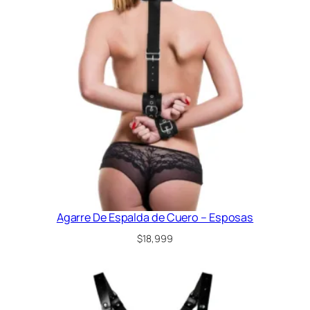
6
0
2
)
T
a
l
l
e
8
5
a
l
9
5
Agarre De Espalda de Cuero – Esposas
c
$
18,999
a
n
t
i
d