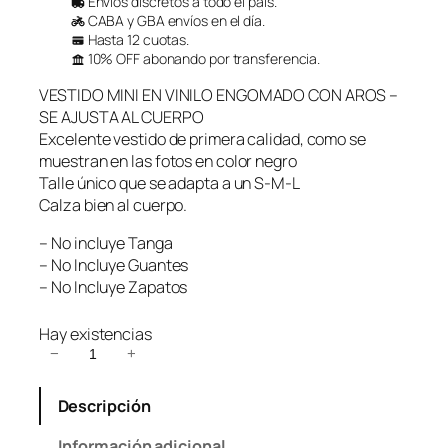
Envíos discretos a todo el país.
CABA y GBA envíos en el día.
Hasta 12 cuotas.
10% OFF abonando por transferencia.
VESTIDO MINI EN VINILO ENGOMADO CON AROS –
SE AJUSTA AL CUERPO
Excelente vestido de primera calidad, como se
muestran en las fotos en color negro
Talle único que se adapta a un S-M-L
Calza bien al cuerpo.
– No incluye Tanga
– No Incluye Guantes
– No Incluye Zapatos
Hay existencias
V
−
+
e
s
Descripción
t
i
Información adicional