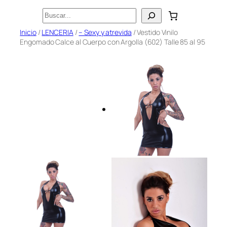
Saltar
Buscar
al
Inicio
/
LENCERIA
/
– Sexy y atrevida
/ Vestido Vinilo
contenido
Engomado Calce al Cuerpo con Argolla (602) Talle 85 al 95