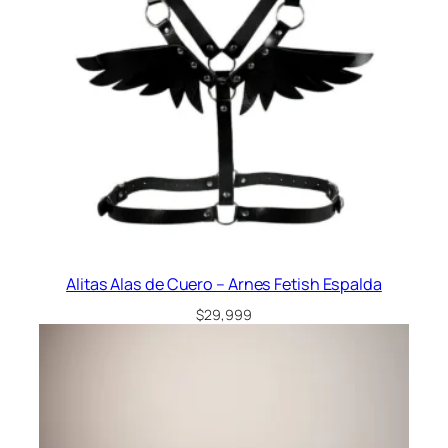
a
d
Alitas Alas de Cuero – Arnes Fetish Espalda
$
29,999