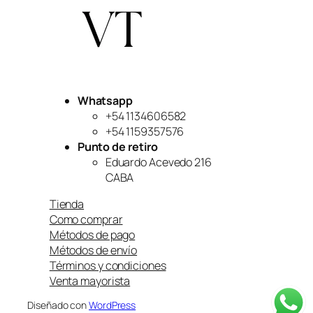
o
a
r
c
i
t
g
u
i
a
n
l
a
e
Whatsapp
l
s
e
:
+54 1134606582
r
$
+54 1159357576
a
9
Punto de retiro
:
9
Eduardo Acevedo 216
$
,
CABA
1
9
2
9
Tienda
0
9
Como comprar
,
.
0
Métodos de pago
0
Métodos de envío
0
Términos y condiciones
.
Venta mayorista
Diseñado con
WordPress