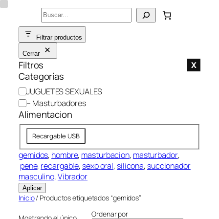
Saltar
Buscar
al
contenido
Filtrar productos
Cerrar
Filtros
X
Categorías
C
JUGUETES SEXUALES
a
– Masturbadores
t
Alimentacion
e
A
g
Recargable USB
l
o
i
gemidos
, 
hombre
, 
masturbacion
, 
masturbador
,
r
m
pene
, 
recargable
, 
sexo oral
, 
silicona
, 
succionador
í
e
masculino
, 
Vibrador
a
n
Aplicar
t
Inicio
/ Productos etiquetados “gemidos”
a
Ordenar por
Mostrando el único
c