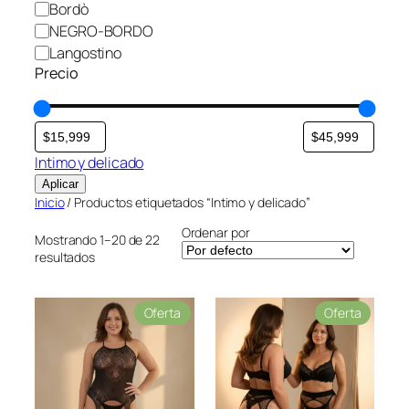
r
Bordò
NEGRO-BORDO
Langostino
Precio
Intimo y delicado
Aplicar
Inicio
/ Productos etiquetados “Intimo y delicado”
Ordenar por
Mostrando 1–20 de 22
resultados
P
P
Oferta
Oferta
r
r
o
o
d
d
u
u
c
c