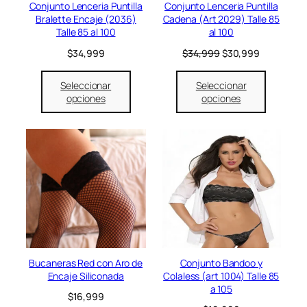
e
:
e
:
Conjunto Lenceria Puntilla
Conjunto Lenceria Puntilla
o
r
$
r
$
Bralette Encaje (2036)
Cadena (Art 2029) Talle 85
f
a
3
a
3
Talle 85 al 100
al 100
e
:
9
:
1
r
E
E
$
34,999
$
34,999
$
30,999
$
,
$
,
t
l
l
4
9
3
9
a
p
p
5
9
4
9
Seleccionar
Seleccionar
r
r
,
9
,
9
opciones
opciones
e
e
9
.
9
.
c
c
9
9
i
i
9
9
o
o
.
.
o
a
r
c
i
t
g
u
i
a
n
l
a
e
l
s
e
:
Bucaneras Red con Aro de
Conjunto Bandoo y
r
$
Encaje Siliconada
Colaless (art 1004) Talle 85
a
3
a 105
$
16,999
:
0