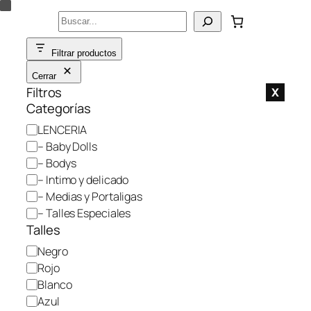
Saltar
Buscar
al
contenido
Filtrar productos
Cerrar
Filtros
X
Categorías
C
LENCERIA
a
– Baby Dolls
t
– Bodys
e
– Intimo y delicado
g
– Medias y Portaligas
o
– Talles Especiales
r
Talles
í
C
Negro
a
o
Rojo
l
Blanco
o
Azul