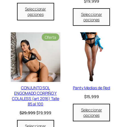
$
19,999
$
,
3
9
Seleccionar
4
9
opciones
Seleccionar
,
9
opciones
9
.
9
9
P
Oferta
.
r
o
d
u
c
t
o
e
n
CONJUNTO SOL
Panty Medias de Red
o
ENGOMADO CORPIÑO Y
f
$
15,999
COLALESS (art 2016) Talle
e
85 al 100
r
Seleccionar
t
E
E
$
29,999
$
19,999
opciones
a
l
l
p
p
Seleccionar