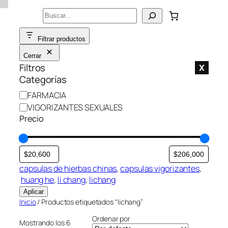
Saltar
Buscar
al
contenido
Filtrar productos
Cerrar
Filtros
X
Categorías
C
FARMACIA
a
VIGORIZANTES SEXUALES
t
Precio
e
g
o
r
capsulas de hierbas chinas
, 
capsulas vigorizantes
,
í
huang he
, 
li chang
, 
lichang
a
Aplicar
Inicio
/ Productos etiquetados “lichang”
Ordenar por
Mostrando los 6