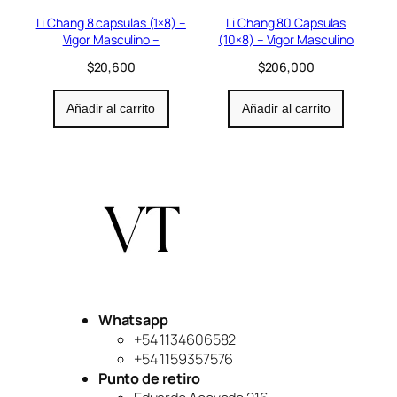
Li Chang 8 capsulas (1×8) –
Li Chang 80 Capsulas
Vigor Masculino –
(10×8) – Vigor Masculino
$
20,600
$
206,000
Añadir al carrito
Añadir al carrito
Whatsapp
+54 1134606582
+54 1159357576
Punto de retiro