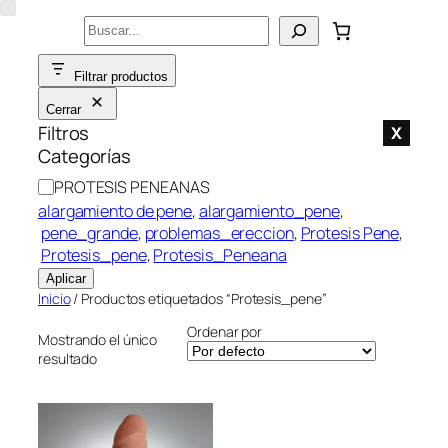
Saltar
Buscar
al
contenido
Filtrar productos
Cerrar
Filtros
X
Categorías
C
PROTESIS PENEANAS
a
alargamiento de pene
, 
alargamiento_pene
,
t
pene_grande
, 
problemas_ereccion
, 
Protesis Pene
,
e
Protesis_pene
, 
Protesis_Peneana
g
Aplicar
o
Inicio
/ Productos etiquetados “Protesis_pene”
r
Ordenar por
í
Mostrando el único
resultado
a