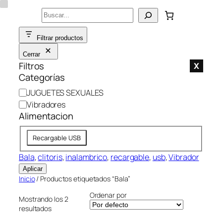
Saltar
Buscar
al
contenido
Filtrar productos
Cerrar
Filtros
X
Categorías
C
JUGUETES SEXUALES
a
Vibradores
t
Alimentacion
e
A
g
Recargable USB
l
o
i
Bala
, 
clitoris
, 
inalambrico
, 
recargable
, 
usb
, 
Vibrador
r
m
í
Aplicar
e
a
Inicio
/ Productos etiquetados “Bala”
n
Ordenar por
Mostrando los 2
t
resultados
a
c