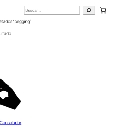
Buscar
etados “pegging”
ultado
 Consolador