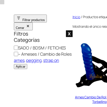
Saltar
al
Inicio
/ Productos etiqu
contenido
Filtrar productos
Mostrando el único res
Cerrar
Filtros
X
Categorías
C
SADO / BDSM / FETICHES
a
– Arneses / Cambio de Roles
t
arnes
, 
pegging
, 
strap on
e
Aplicar
g
o
r
í
a
Arnes Cambio De Rol
Torbellino