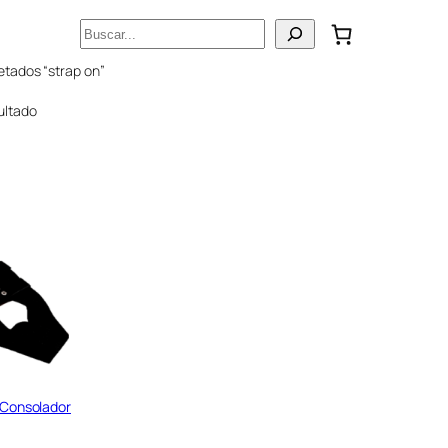
Buscar
etados “strap on”
ultado
 Consolador