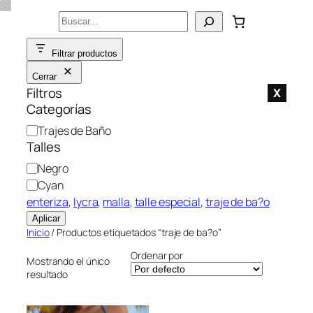
Saltar
Buscar
al
contenido
Filtrar productos
Cerrar
Filtros
X
Categorías
C
Trajes de Baño
a
Talles
t
C
Negro
e
o
Cyan
g
l
enteriza
, 
lycra
, 
malla
, 
talle especial
, 
traje de ba?o
o
o
Aplicar
r
r
Inicio
/ Productos etiquetados “traje de ba?o”
í
a
Ordenar por
Mostrando el único
resultado