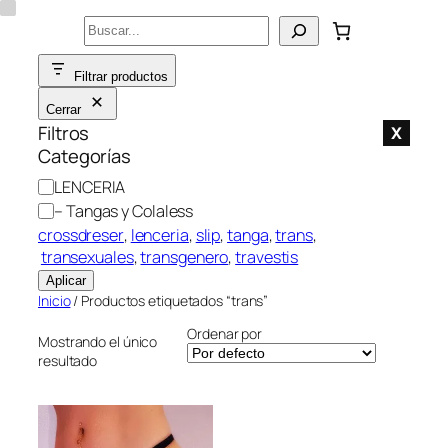
Saltar
Buscar
al
contenido
Filtrar productos
Cerrar
Filtros
X
Categorías
C
LENCERIA
a
– Tangas y Colaless
t
crossdreser
, 
lenceria
, 
slip
, 
tanga
, 
trans
,
e
transexuales
, 
transgenero
, 
travestis
g
Aplicar
o
Inicio
/ Productos etiquetados “trans”
r
Ordenar por
í
Mostrando el único
resultado
a